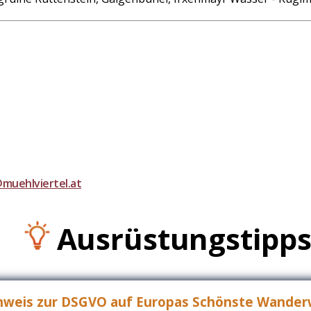
muehlviertel.at
Ausrüstungstipp
nweis zur DSGVO auf Europas Schönste Wande