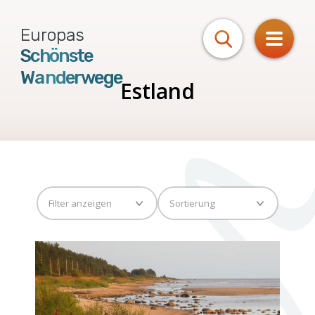
Europas
Schönste
Wanderwege
Estland
Routen
von A bis Z
Touren
von Z bis A
nach Regionen