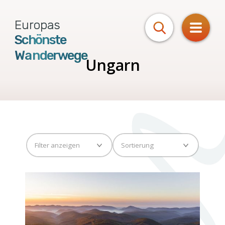
Europas
Schönste
Wanderwege
Ungarn
Routen
von A bis Z
Touren
von Z bis A
nach Regionen